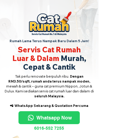
Rumah Lama Terus Nampak Baru Dalam 5 Jam!
Servis Cat Rumah
Luar & Dalam
Murah,
Cepat & Cantik
Tak perlu renovate berpuluh ribu.
Dengan
RM3.50/sqft, rumah anda terus nampak moden,
mewah & cantik – guna cat premium Nippon, Jotun &
Dulux. Kami sediakan servis cat rumah luar dan dalam di
seluruh Malaysia.
📲 WhatsApp Sekarang
& Quotation Percuma
Whatsapp Now
6016-552 7255