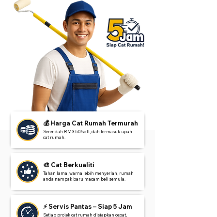
💰 Harga Cat Rumah Termurah
Serendah RM3.50/sqft, dah termasuk upah
cat rumah.
🎨 Cat Berkualiti
Tahan lama, warna lebih menyerlah, rumah
anda nampak baru macam beli semula.
⚡ Servis Pantas – Siap 5 Jam
Setiap projek cat rumah disiapkan cepat,