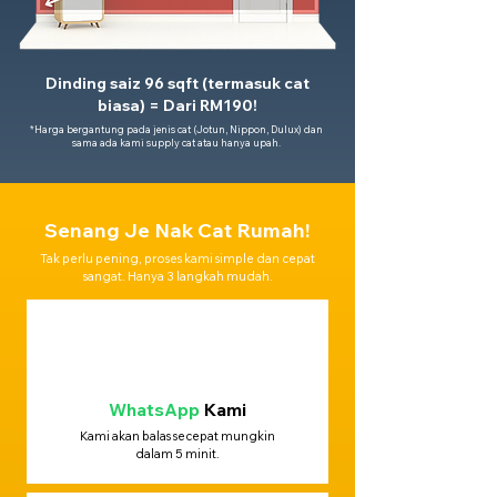
Dinding saiz 96 sqft (termasuk cat
biasa) = Dari RM190!
*Harga bergantung pada jenis cat (Jotun, Nippon, Dulux) dan
sama ada kami supply cat atau hanya upah.
Senang Je Nak Cat Rumah!
Tak perlu pening, proses kami simple dan cepat
sangat. Hanya 3 langkah mudah.
WhatsApp
Kami
Kami akan balas secepat mungkin
dalam 5 minit.