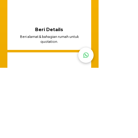
Beri Details
Beri alamat & bahagian rumah untuk
quotation.
Set Tarikh
Team datang, siap cat rumah luar &
dalam anda.
Whatsapp Now
6016-552 7255