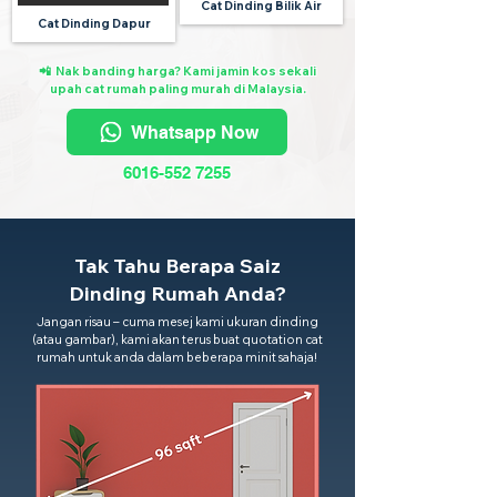
Cat Dinding Bilik Air
Cat Dinding Dapur
📲 Nak banding harga? Kami jamin kos sekali
upah cat rumah paling murah di Malaysia.
Whatsapp Now
6016-552 7255
Tak Tahu Berapa Saiz
Dinding Rumah Anda?
Jangan risau – cuma mesej kami ukuran dinding
(atau gambar), kami akan terus buat quotation cat
rumah untuk anda dalam beberapa minit sahaja!