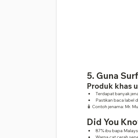
5. Guna Sur
Produk khas u
Terdapat banyak jen
Pastikan baca label d
🧴 Contoh jenama: Mr. Mu
Did You Kn
87% ibu bapa Malaysi
Warna cat cerah seper