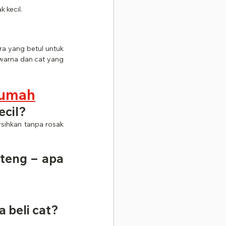
 kecil.
a yang betul untuk 
warna dan cat yang 
Rumah
ecil?
sihkan tanpa rosak 
teng – apa 
a beli cat?