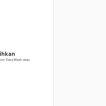
sihkan
ppon EasyWash atau 