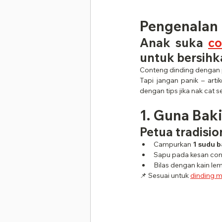
Pengenalan
Anak suka 
co
untuk bersihka
Conteng dinding dengan p
Tapi jangan panik – arti
dengan tips jika nak cat 
1. Guna Bak
Petua tradisi
Campurkan 
1 sudu 
Sapu pada kesan cont
Bilas dengan kain lem
📌 Sesuai untuk 
dinding m