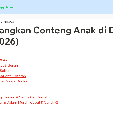
App Now
membaca
langkan Conteng Anak di 
026)
& Air
at & Bersih
 Sabun
at Anti-Kotoran
ner Mesra Dinding
 Dinding & Servis Cat Rumah
r & Dalam Murah, Cepat & Cantik 🎨