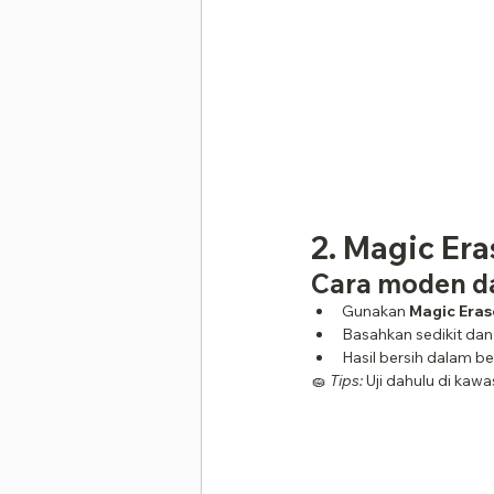
2. Magic Era
Cara moden d
Gunakan 
Magic Eras
Basahkan sedikit da
Hasil bersih dalam b
🧽 
Tips:
 Uji dahulu di kaw