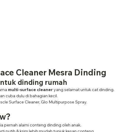
face Cleaner Mesra Dinding
ntuk dinding rumah
ama 
multi-surface cleaner
 yang selamat untuk cat dinding.
an cuba dulu di bahagian kecil.
scle Surface Cleaner, Glo Multipurpose Spray.
ow?
a pernah alami conteng dinding oleh anak.
ti putih & krim lebih mudah tunjuk kesan conteng.