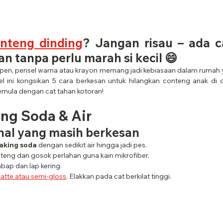
nteng dinding
? Jangan risau – ada c
n tanpa perlu marah si kecil 😄
en, pensel warna atau krayon memang jadi kebiasaan dalam rumah ya
kel ini kongsikan 5 cara berkesan untuk hilangkan conteng anak di d
semula dengan cat tahan kotoran!
ing Soda & Air
onal yang masih berkesan
baking soda
 dengan sedikit air hingga jadi pes.
eng dan gosok perlahan guna kain mikrofiber.
bap dan lap kering.
atte atau semi-gloss
. Elakkan pada cat berkilat tinggi.