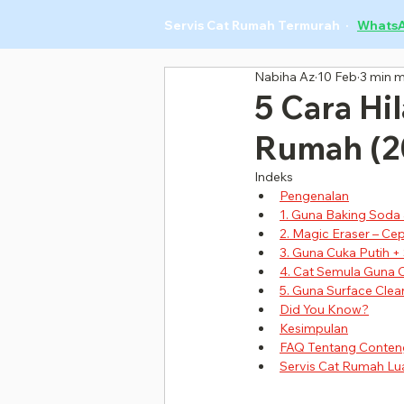
Servis Cat Rumah Termurah ·
Whats
Nabiha Az
10 Feb
3 min 
5 Cara Hi
Rumah (2
Indeks
Pengenalan
1. Guna Baking Soda 
2. Magic Eraser – Cep
3. Guna Cuka Putih +
4. Cat Semula Guna C
5. Guna Surface Clea
Did You Know?
Kesimpulan
FAQ Tentang Conteng
Servis Cat Rumah Lua