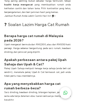
Yang paling penting bukan sekadar harga termurah, tetapi 
kualiti kerja mengecat
 yang membuatkan rumah anda 
kelihatan cantik dan tahan lama. Pilih kontraktor yang telus, 
berpengalaman, dan beri jaminan hasil yang kemas.
Jadikan Rumah Anda Lebih Cantik Hari Ini! 🏠✨
❓ Soalan Lazim Harga Cat Rumah
Berapa harga cat rumah di Malaysia 
pada 2026?
Upah mengecat bermula dari RM2,500, atau dari RM3.50/kaki 
persegi. Harga sebenar bergantung pada saiz rumah, keadaan 
dinding, dan jenis cat yang dipilih.
Apakah perbezaan antara pakej Upah 
Sahaja dan Upah & Cat?
Pakej Upah Sahaja meliputi tenaga kerja sahaja (anda beli cat 
sendiri), manakala pakej Upah & Cat termasuk cat, jadi anda 
tidak perlu risau membelinya.
Apa yang menyebabkan harga cat 
rumah berbeza-beza?
Saiz dinding, keadaan dinding, bilangan lapisan, jenis cat, dan 
sama ada kerja dalaman atau luaran semuanya mempengaruhi 
kos akhir.