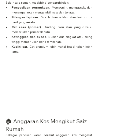
Selain saiz rumah, kos akhir dipengaruhi oleh:
Penyediaan permukaan.
 Membersih, menggosok, dan 
menampal retak mengambil masa dan tenaga.
Bilangan lapisan.
 Dua lapisan adalah standard untuk 
hasil yang sekata.
Cat asas (primer).
 Dinding baru atau yang dibaiki 
memerlukan primer dahulu.
Ketinggian dan akses.
 Rumah dua tingkat atau siling 
tinggi memerlukan kerja tambahan.
Kualiti cat.
 Cat premium lebih mahal tetapi tahan lebih 
lama.
🏠 Anggaran Kos Mengikut Saiz 
Rumah
Sebagai panduan kasar, berikut anggaran kos mengecat 