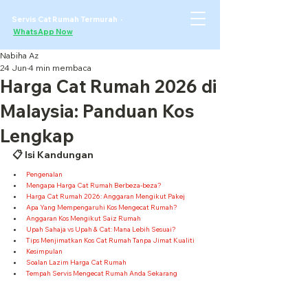
Servis Cat Rumah Termurah ·
WhatsApp Now
Nabiha Az
24 Jun
4 min membaca
Harga Cat Rumah 2026 di
Malaysia: Panduan Kos
Lengkap
📋 Isi Kandungan
Pengenalan
Mengapa Harga Cat Rumah Berbeza-beza?
Harga Cat Rumah 2026: Anggaran Mengikut Pakej
Apa Yang Mempengaruhi Kos Mengecat Rumah?
Anggaran Kos Mengikut Saiz Rumah
Upah Sahaja vs Upah & Cat: Mana Lebih Sesuai?
Tips Menjimatkan Kos Cat Rumah Tanpa Jimat Kualiti
Kesimpulan
Soalan Lazim Harga Cat Rumah
Tempah Servis Mengecat Rumah Anda Sekarang