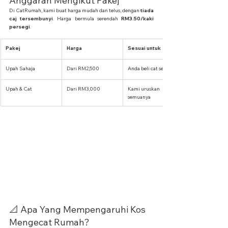
Anggaran Mengikut Pakej
Di CatRumah, kami buat harga mudah dan telus, dengan 
tiada 
caj tersembunyi
. Harga bermula serendah 
RM3.50/kaki 
persegi
.
Pakej
Harga
Sesuai untuk
Upah Sahaja
Dari RM2,500
Anda beli cat sendiri
Upah & Cat
Dari RM3,000
Kami uruskan 
semuanya
📐 Apa Yang Mempengaruhi Kos 
Mengecat Rumah?