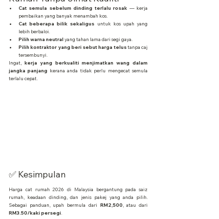
Cat semula sebelum dinding terlalu rosak
 — kerja 
pembaikan yang banyak menambah kos.
Cat beberapa bilik sekaligus
 untuk kos upah yang 
lebih berbaloi.
Pilih warna neutral
 yang tahan lama dari segi gaya.
Pilih kontraktor yang beri sebut harga telus
 tanpa caj 
tersembunyi.
Ingat, 
kerja yang berkualiti menjimatkan wang dalam 
jangka panjang
 kerana anda tidak perlu mengecat semula 
terlalu cepat.
✅ Kesimpulan
Harga cat rumah 2026 di Malaysia bergantung pada saiz 
rumah, keadaan dinding, dan jenis pakej yang anda pilih. 
Sebagai panduan, upah bermula dari 
RM2,500
, atau dari 
RM3.50/kaki persegi
.