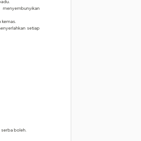
padu.
menyembunyikan 
n kemas.
enyerlahkan setiap 
 serba boleh.