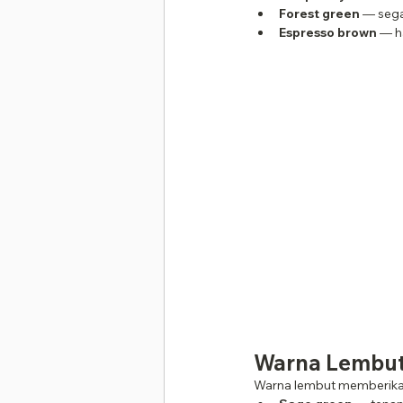
Forest green
 — sega
Espresso brown
 — h
Warna Lembu
Warna lembut memberika