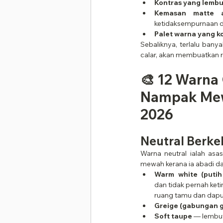
Kontras yang lembu
Kemasan matte at
ketidaksempurnaan d
Palet warna yang k
Sebaliknya, terlalu bany
calar, akan membuatkan
🎨 12 Warna
Nampak Mew
2026
Neutral Berke
Warna neutral ialah asas
mewah kerana ia abadi d
Warm white (putih
dan tidak pernah keti
ruang tamu dan dapu
Greige (gabungan g
Soft taupe
 — lembut