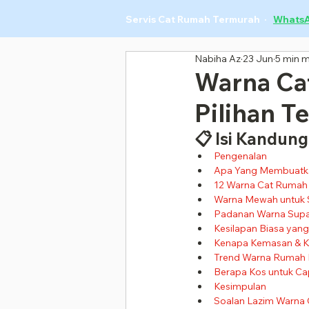
Servis Cat Rumah Termurah ·
Whats
Nabiha Az
23 Jun
5 min 
Warna Ca
Pilihan T
📋 Isi Kandun
Pengenalan
Apa Yang Membuatk
12 Warna Cat Rumah
Warna Mewah untuk 
Padanan Warna Supa
Kesilapan Biasa ya
Kenapa Kemasan & Ku
Trend Warna Rumah 
Berapa Kos untuk Ca
Kesimpulan
Soalan Lazim Warna