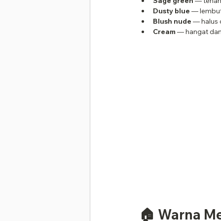
Sage green
 — tenan
Dusty blue
 — lembut
Blush nude
 — halus
Cream
 — hangat dan
🏠 Warna M