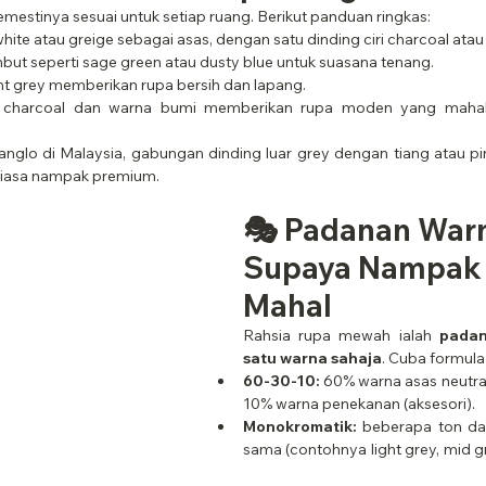
mestinya sesuai untuk setiap ruang. Berikut panduan ringkas:
hite atau greige sebagai asas, dengan satu dinding ciri charcoal atau
but seperti sage green atau dusty blue untuk suasana tenang.
ight grey memberikan rupa bersih dan lapang.
, charcoal dan warna bumi memberikan rupa moden yang mahal
nglo di Malaysia, gabungan dinding luar grey dengan tiang atau pi
ntiasa nampak premium.
🎭 Padanan War
Supaya Nampak 
Mahal
Rahsia rupa mewah ialah 
padan
satu warna sahaja
. Cuba formula 
60-30-10:
 60% warna asas neutral
10% warna penekanan (aksesori).
Monokromatik:
 beberapa ton da
sama (contohnya light grey, mid gr