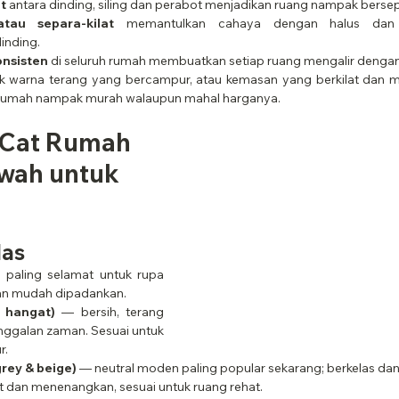
t
 antara dinding, siling dan perabot menjadikan ruang nampak berse
au separa-kilat
 memantulkan cahaya dengan halus dan 
inding.
onsisten
 di seluruh rumah membuatkan setiap ruang mengalir denga
ak warna terang yang bercampur, atau kemasan yang berkilat dan m
 rumah nampak murah walaupun mahal harganya.
 Cat Rumah 
ah untuk 
las
 paling selamat untuk rupa 
an mudah dipadankan.
 hangat)
 — bersih, terang 
nggalan zaman. Sesuai untuk 
r.
rey & beige)
 — neutral moden paling popular sekarang; berkelas dan
 dan menenangkan, sesuai untuk ruang rehat.