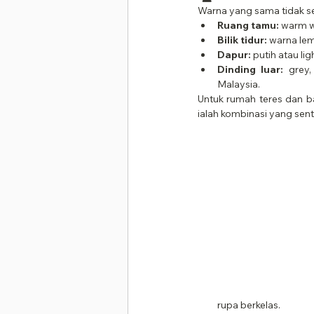
Warna yang sama tidak se
Ruang tamu:
 warm w
Bilik tidur:
 warna lem
Dapur:
 putih atau l
Dinding luar:
 grey
Malaysia.
Untuk rumah teres dan ba
ialah kombinasi yang se
rupa berkelas.