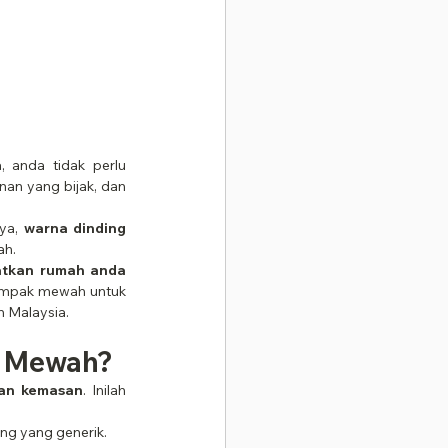
 anda tidak perlu 
an yang bijak, dan 
ya, 
warna dinding 
ah.
tkan rumah anda 
nampak mewah untuk 
h Malaysia.
k Mewah?
dan kemasan
. Inilah 
ng yang generik.