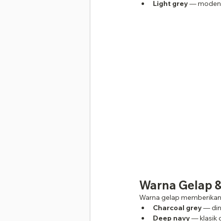
Light grey
 — moden 
Warna Gelap 
Warna gelap memberikan k
Charcoal grey
 — di
Deep navy
 — klasik