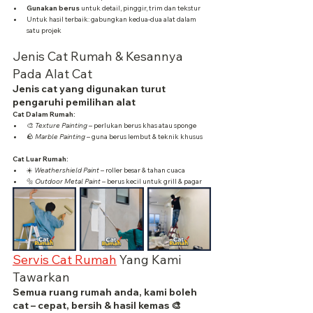
Gunakan berus
 untuk detail, pinggir, trim dan tekstur
Untuk hasil terbaik: gabungkan kedua-dua alat dalam 
satu projek
Jenis Cat Rumah & Kesannya 
Pada Alat Cat
Jenis cat yang digunakan turut 
pengaruhi pemilihan alat
Cat Dalam Rumah:
🎨 
Texture Painting
 – perlukan berus khas atau sponge
🪨 
Marble Painting
 – guna berus lembut & teknik khusus
Cat Luar Rumah:
☀️ 
Weathershield Paint
 – roller besar & tahan cuaca
🔩 
Outdoor Metal Paint
 – berus kecil untuk grill & pagar
Servis Cat Rumah
 Yang Kami 
Tawarkan
Semua ruang rumah anda, kami boleh 
cat – cepat, bersih & hasil kemas 🎨