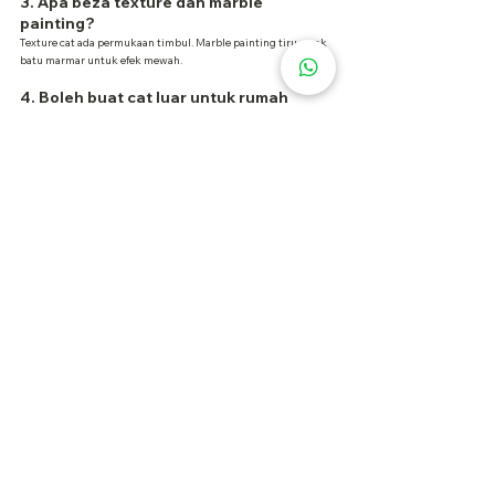
3. Apa beza texture dan marble 
painting?
Texture cat ada permukaan timbul. Marble painting tiru corak 
batu marmar untuk efek mewah.
4. Boleh buat cat luar untuk rumah 
kampung?
Ya! Kami cover seluruh Semenanjung – rumah bandar & 
kampung.
5. Berapa cepat cat rumah boleh siap?
Bergantung keluasan, tapi biasanya 
1–3 hari siap
.
Servis Cat Rumah
 Dari 
RM3.50/sqft – Siap Cantik & 
Cepat!
🏡 
Tak perlu renovate berpuluh ribu. Dengan cat 
premium, rumah anda terus nampak moden & mewah!
✅ Harga serendah 
RM3.50/sqft sahaja
✅ Guna cat 
Nippon, Dulux & Jotun
✅ Termasuk dinding, siling, pagar, lantai epoxy & semua ruang
✅ Sesuai untuk rumah lama atau rumah baru
🎁 
LIMITED OFFER: Konsultasi warna PERCUMA untuk 
tempahan minggu ini!