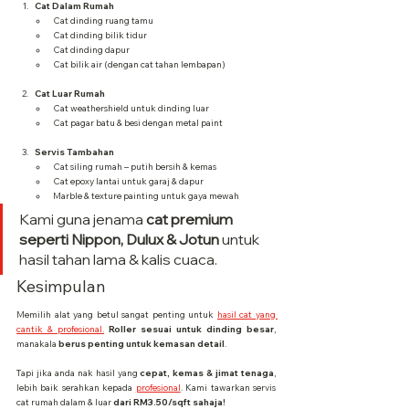
Cat Dalam Rumah
Cat dinding ruang tamu
Cat dinding bilik tidur
Cat dinding dapur
Cat bilik air (dengan cat tahan lembapan)
Cat Luar Rumah
Cat weathershield untuk dinding luar
Cat pagar batu & besi dengan metal paint
Servis Tambahan
Cat siling rumah – putih bersih & kemas
Cat epoxy lantai untuk garaj & dapur
Marble & texture painting untuk gaya mewah
Kami guna jenama 
cat premium 
seperti Nippon, Dulux & Jotun
 untuk 
hasil tahan lama & kalis cuaca.
Kesimpulan
Memilih alat yang betul sangat penting untuk 
hasil cat yang 
cantik & profesional.
Roller sesuai untuk dinding besar
, 
manakala 
berus penting untuk kemasan detail
.
Tapi jika anda nak hasil yang 
cepat, kemas & jimat tenaga
, 
lebih baik serahkan kepada 
profesional
. Kami tawarkan servis 
cat rumah dalam & luar 
dari RM3.50/sqft sahaja!