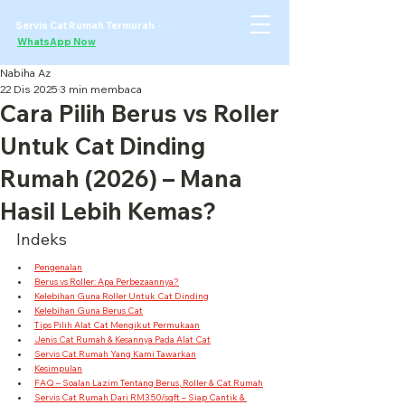
Servis Cat Rumah Termurah ·
WhatsApp Now
Nabiha Az
22 Dis 2025
3 min membaca
Cara Pilih Berus vs Roller
Untuk Cat Dinding
Rumah (2026) – Mana
Hasil Lebih Kemas?
Indeks
Pengenalan
Berus vs Roller: Apa Perbezaannya?
Kelebihan Guna Roller Untuk Cat Dinding
Kelebihan Guna Berus Cat
Tips Pilih Alat Cat Mengikut Permukaan
Jenis Cat Rumah & Kesannya Pada Alat Cat
Servis Cat Rumah Yang Kami Tawarkan
Kesimpulan
FAQ – Soalan Lazim Tentang Berus, Roller & Cat Rumah
Servis Cat Rumah Dari RM3.50/sqft – Siap Cantik & 