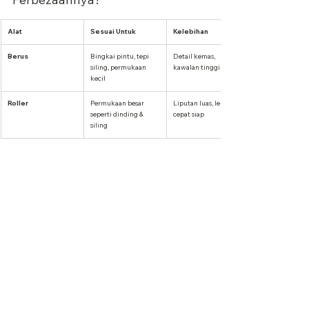
Alat
Sesuai Untuk
Kelebihan
Berus
Bingkai pintu, tepi 
Detail kemas, 
siling, permukaan 
kawalan tinggi
kecil
Roller
Permukaan besar 
Liputan luas, lebih 
seperti dinding & 
cepat siap
siling