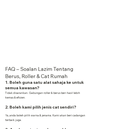
FAQ – Soalan Lazim Tentang 
Berus, Roller & Cat Rumah
1. Boleh guna satu alat sahaja ke untuk 
semua kawasan?
Tidak disarankan. Gabungan roller & berus beri hasil lebih 
kemas & efisien.
2. Boleh kami pilih jenis cat sendiri?
Ya, anda boleh pilih warna & jenama. Kami akan beri cadangan 
terbaik juga.