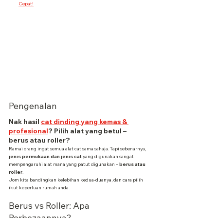
Cepat!
Pengenalan
Nak hasil 
cat dinding yang kemas & 
profesional
? Pilih alat yang betul – 
berus atau roller?
Ramai orang ingat semua alat cat sama sahaja. Tapi sebenarnya, 
jenis permukaan dan jenis cat
 yang digunakan sangat 
mempengaruhi alat mana yang patut digunakan – 
berus atau 
roller
.
Jom kita bandingkan kelebihan kedua-duanya, dan cara pilih 
ikut keperluan rumah anda.
Berus vs Roller: Apa 
Perbezaannya?