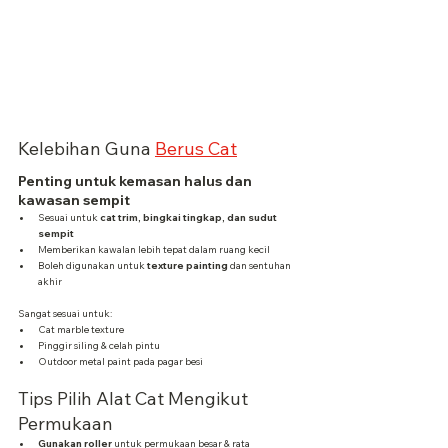
Kelebihan Guna 
Berus Cat
Penting untuk kemasan halus dan 
kawasan sempit
Sesuai untuk 
cat trim, bingkai tingkap, dan sudut 
sempit
Memberikan kawalan lebih tepat dalam ruang kecil
Boleh digunakan untuk 
texture painting
 dan sentuhan 
akhir
Sangat sesuai untuk:
Cat marble texture
Pinggir siling & celah pintu
Outdoor metal paint pada pagar besi
Tips Pilih Alat Cat Mengikut 
Permukaan
Gunakan roller
 untuk permukaan besar & rata