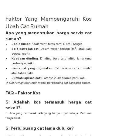
Faktor Yang Mempengaruhi Kos 
Upah Cat Rumah
Apa yang menentukan harga servis cat 
rumah?
Jenis rumah
: Apartment, teres, semi-D atau banglo.
Saiz kawasan cat
: Dalam meter persegi (m²) atau kaki 
persegi (sqft).
Keadaan dinding
: Dinding baru vs dinding lama yang 
perlu diperbaiki.
Jenis cat yang digunakan
: Cat biasa vs cat anti-kulat 
atau tahan haba.
Jumlah lapisan cat
: Biasanya 2–3 lapisan diperlukan.
📌 
Cat rumah luar lebih mahal berbanding cat bahagian dalam.
FAQ – Faktor Kos
S: Adakah kos termasuk harga cat 
sekali?
J: Ada yang termasuk, ada yang hanya upah sahaja. Pastikan 
tanya awal.
S: Perlu buang cat lama dulu ke?