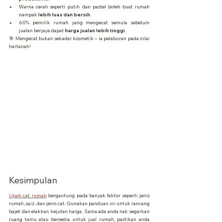
Warna cerah seperti putih dan pastel boleh buat rumah 
nampak 
lebih luas dan bersih
.
60% pemilik rumah yang mengecat semula sebelum 
jualan berjaya dapat 
harga jualan lebih tinggi
.
🎯 Mengecat bukan sekadar kosmetik – ia pelaburan pada nilai 
hartanah!
Kesimpulan
Upah cat rumah
 bergantung pada banyak faktor seperti jenis 
rumah, saiz, dan jenis cat. Gunakan panduan ini untuk rancang 
bajet dan elakkan kejutan harga. Sama ada anda nak segarkan 
ruang tamu atau bersedia untuk jual rumah, pastikan anda 