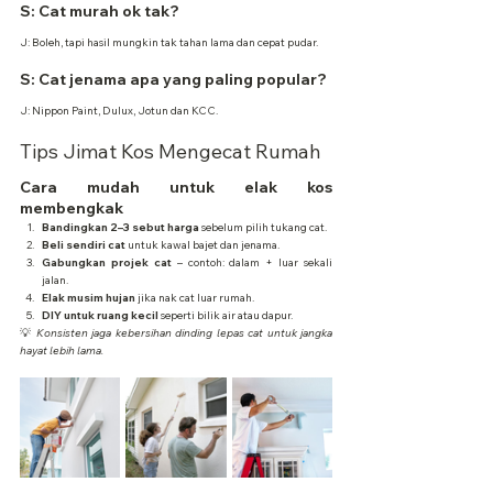
S: Cat murah ok tak?
J: Boleh, tapi hasil mungkin tak tahan lama dan cepat pudar.
S: Cat jenama apa yang paling popular?
J: Nippon Paint, Dulux, Jotun dan KCC.
Tips Jimat Kos Mengecat Rumah
Cara mudah untuk elak kos 
membengkak
Bandingkan 2–3 sebut harga
 sebelum pilih tukang cat.
Beli sendiri cat
 untuk kawal bajet dan jenama.
Gabungkan projek cat
 – contoh: dalam + luar sekali 
jalan.
Elak musim hujan
 jika nak cat luar rumah.
DIY untuk ruang kecil
 seperti bilik air atau dapur.
💡 
Konsisten jaga kebersihan dinding lepas cat untuk jangka 
hayat lebih lama.