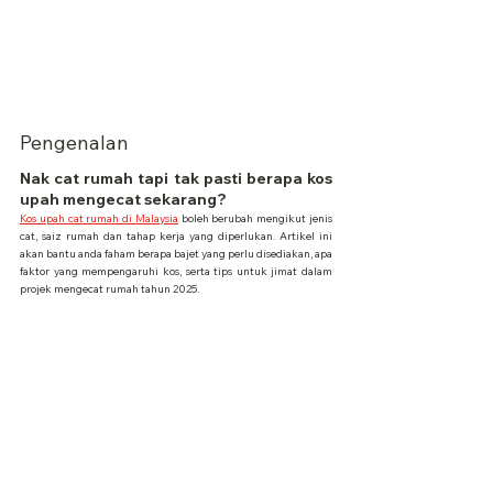
Pengenalan
Nak cat rumah tapi tak pasti berapa kos 
upah mengecat sekarang?
Kos upah cat rumah di Malaysia
 boleh berubah mengikut jenis 
cat, saiz rumah dan tahap kerja yang diperlukan. Artikel ini 
akan bantu anda faham berapa bajet yang perlu disediakan, apa 
faktor yang mempengaruhi kos, serta tips untuk jimat dalam 
projek mengecat rumah tahun 2025.