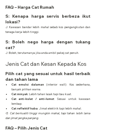
FAQ – Harga Cat Rumah
S: Kenapa harga servis berbeza ikut 
lokasi?
J: Kawasan bandar lebih mahal sebab kos pengangkutan dan 
tenaga kerja lebih tinggi.
S: Boleh nego harga dengan tukang 
cat?
J: Boleh, terutamanya jika anda ambil pakej cat penuh.
Jenis Cat dan Kesan Kepada Kos
Pilih cat yang sesuai untuk hasil terbaik 
dan tahan lama
Cat emulsi dalaman
 (interior wall): Kos sederhana, 
banyak pilihan warna.
Cat minyak
: Lebih tahan lasak tapi bau kuat.
Cat anti-kulat / anti-lumut
: Sesuai untuk kawasan 
lembap.
Cat reflektif haba
: Jimat elektrik tapi lebih mahal.
🎨 
Cat berkualiti tinggi mungkin mahal, tapi tahan lebih lama 
dan jimat jangka panjang.
FAQ – Pilih Jenis Cat