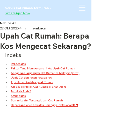
Servis Cat Rumah Termurah ·
WhatsApp Now
Nabiha Az
22 Okt 2025
4 min membaca
Upah Cat Rumah: Berapa
Kos Mengecat Sekarang?
Indeks
Pengenalan
Faktor Yang Mempengaruhi Kos Upah Cat Rumah
Anggaran Harga Upah Cat Rumah di Malaysia (2025)
Jenis Cat dan Kesan Kepada Kos
Tips Jimat Kos Mengecat Rumah
Kes Studi: Projek Cat Rumah di Shah Alam
Tahukah Anda?
Kesimpulan
Soalan Lazim Tentang Upah Cat Rumah
Dapatkan Servis Kawalan Serangga Profesional 🐜🏠