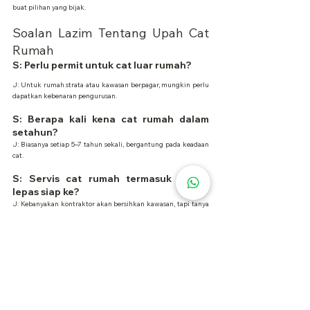
buat pilihan yang bijak.
Soalan Lazim Tentang Upah Cat 
Rumah
S: Perlu permit untuk cat luar rumah?
J: Untuk rumah strata atau kawasan berpagar, mungkin perlu 
dapatkan kebenaran pengurusan.
S: Berapa kali kena cat rumah dalam 
setahun?
J: Biasanya setiap 5–7 tahun sekali, bergantung pada keadaan 
cat.
S: Servis cat rumah termasuk bersih 
lepas siap ke?
J: Kebanyakan kontraktor akan bersihkan kawasan, tapi tanya 
dulu sebelum mula.
S: Tukang cat bawa peralatan sendiri 
ke?
J: Ya, biasanya mereka sediakan tangga, berus, roller, dan tape.
S: Patut cat semua sekali atau sikit-
sikit?