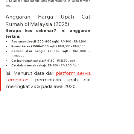
J: Kalau cat lama mengelupas atau rosak, ya. Ini akan tambah 
kos.
Anggaran Harga Upah Cat 
Rumah di Malaysia (2025)
Berapa kos sebenar? Ini anggaran 
terkini:
Apartment kecil (500–800 sqft)
: RM800 – RM1,200
Rumah teres (1000–1500 sqft)
: RM1,500 – RM2,500
Semi-D atau banglo (2000+ sqft)
: RM3,000 – 
RM5,000
Cat luar rumah sahaja
: RM1.80 – RM3.50 / sqft
Cat dalam rumah sahaja
: RM1.50 – RM3.00 / sqft
📊 Menurut data dari
 platform servis 
tempatan
, permintaan upah cat 
meningkat 28% pada awal 2025.