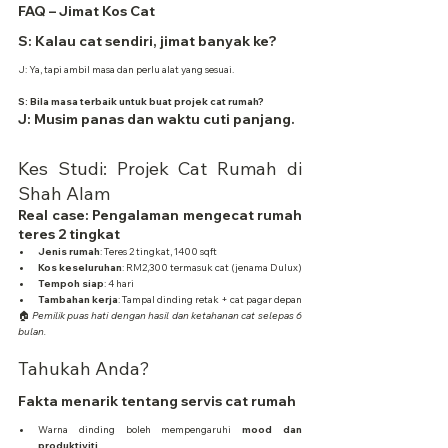
FAQ – Jimat Kos Cat
S: Kalau cat sendiri, jimat banyak ke?
J: Ya, tapi ambil masa dan perlu alat yang sesuai.
S: Bila masa terbaik untuk buat projek cat rumah?
J: Musim panas dan waktu cuti panjang.
Kes Studi: Projek Cat Rumah di 
Shah Alam
Real case: Pengalaman mengecat rumah 
teres 2 tingkat
Jenis rumah
: Teres 2 tingkat, 1400 sqft
Kos keseluruhan
: RM2,300 termasuk cat (jenama Dulux)
Tempoh siap
: 4 hari
Tambahan kerja
: Tampal dinding retak + cat pagar depan
🏠 
Pemilik puas hati dengan hasil dan ketahanan cat selepas 6 
bulan.
Tahukah Anda?
Fakta menarik tentang servis cat rumah
Warna dinding boleh mempengaruhi 
mood dan 
produktiviti
.